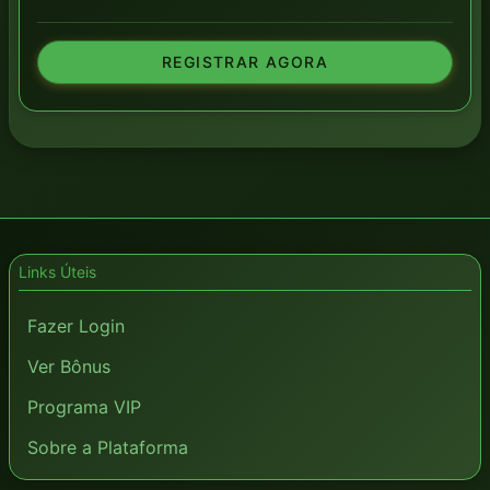
REGISTRAR AGORA
Links Úteis
Fazer Login
Ver Bônus
Programa VIP
Sobre a Plataforma