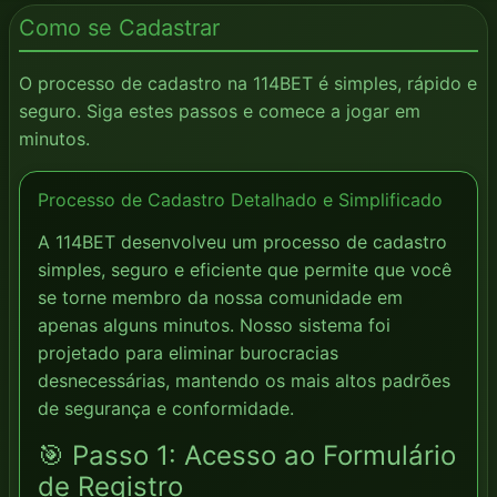
Como se Cadastrar
O processo de cadastro na 114BET é simples, rápido e
seguro. Siga estes passos e comece a jogar em
minutos.
Processo de Cadastro Detalhado e Simplificado
A 114BET desenvolveu um processo de cadastro
simples, seguro e eficiente que permite que você
se torne membro da nossa comunidade em
apenas alguns minutos. Nosso sistema foi
projetado para eliminar burocracias
desnecessárias, mantendo os mais altos padrões
de segurança e conformidade.
🎯 Passo 1: Acesso ao Formulário
de Registro