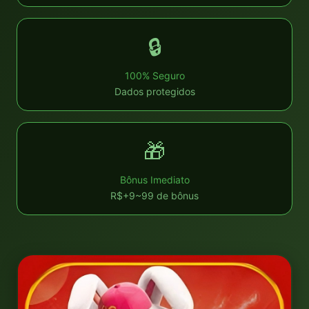
Bet
🔒
100% Seguro
Win
Dados protegidos
APP
🎁
📱 Download
Bônus Imediato
APK
R$+9~99 de bônus
Download
Baixar