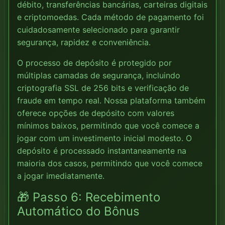
débito, transferências bancárias, carteiras digitais
e criptomoedas. Cada método de pagamento foi
cuidadosamente selecionado para garantir
segurança, rapidez e conveniência.
O processo de depósito é protegido por
múltiplas camadas de segurança, incluindo
criptografia SSL de 256 bits e verificação de
fraude em tempo real. Nossa plataforma também
oferece opções de depósito com valores
mínimos baixos, permitindo que você comece a
jogar com um investimento inicial modesto. O
depósito é processado instantaneamente na
maioria dos casos, permitindo que você comece
a jogar imediatamente.
🎁 Passo 6: Recebimento
Automático do Bônus