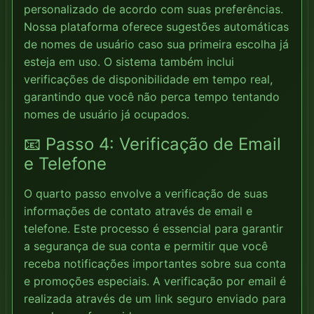
personalizado de acordo com suas preferências.
Nossa plataforma oferece sugestões automáticas
de nomes de usuário caso sua primeira escolha já
esteja em uso. O sistema também inclui
verificações de disponibilidade em tempo real,
garantindo que você não perca tempo tentando
nomes de usuário já ocupados.
📧 Passo 4: Verificação de Email
e Telefone
O quarto passo envolve a verificação de suas
informações de contato através de email e
telefone. Este processo é essencial para garantir
a segurança de sua conta e permitir que você
receba notificações importantes sobre sua conta
e promoções especiais. A verificação por email é
realizada através de um link seguro enviado para