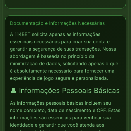
Documentação e Informações Necessárias
A 114BET solicita apenas as informações
essenciais necessárias para criar sua conta e
garantir a segurança de suas transações. Nossa
abordagem é baseada no princípio da
minimização de dados, solicitando apenas o que
é absolutamente necessário para fornecer uma
experiência de jogo segura e personalizada.
👤 Informações Pessoais Básicas
As informações pessoais básicas incluem seu
nome completo, data de nascimento e CPF. Estas
informações são essenciais para verificar sua
identidade e garantir que você atenda aos