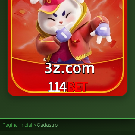
Instalar
🌐 Social & Contato
📱 Telegram
📘 Facebook
Página Inicial
Cadastro