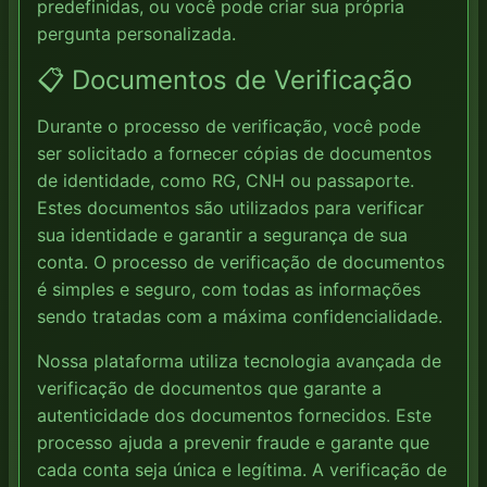
predefinidas, ou você pode criar sua própria
pergunta personalizada.
📋 Documentos de Verificação
Durante o processo de verificação, você pode
ser solicitado a fornecer cópias de documentos
de identidade, como RG, CNH ou passaporte.
Estes documentos são utilizados para verificar
sua identidade e garantir a segurança de sua
conta. O processo de verificação de documentos
é simples e seguro, com todas as informações
sendo tratadas com a máxima confidencialidade.
Nossa plataforma utiliza tecnologia avançada de
verificação de documentos que garante a
autenticidade dos documentos fornecidos. Este
processo ajuda a prevenir fraude e garante que
cada conta seja única e legítima. A verificação de