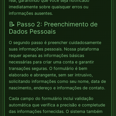
real, garantindo que você seja notificado
imediatamente sobre quaisquer erros ou
informações ausentes.
📝 Passo 2: Preenchimento de
Dados Pessoais
O segundo passo é preencher cuidadosamente
suas informações pessoais. Nossa plataforma
requer apenas as informações básicas
necessárias para criar uma conta e garantir
transações seguras. O formulário é bem
elaborado e abrangente, sem ser intrusivo,
solicitando informações como seu nome, data de
nascimento, endereço e informações de contato.
Cada campo do formulário inclui validação
automática que verifica a precisão e completude
das informações fornecidas. O sistema também