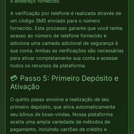
o endereço fornecido.
A verificação por telefone é realizada através de
um código SMS enviado para o número
fornecido. Este processo garante que você tenha
acesso ao número de telefone fornecido e
adiciona uma camada adicional de segurança à
sua conta. Ambas as verificações são necessárias
para ativar completamente sua conta e acessar
todos os recursos da plataforma.
💳 Passo 5: Primeiro Depósito e
Ativação
O quinto passo envolve a realização de seu
primeiro depósito, que ativa automaticamente
seu bônus de boas-vindas. Nossa plataforma
aceita uma ampla variedade de métodos de
pagamento, incluindo cartões de crédito e