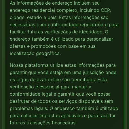
As informações de endereço incluem seu
endereço residencial completo, incluindo CEP,
cidade, estado e país. Estas informações são
necessárias para conformidade regulatória e para
facilitar futuras verificações de identidade. O
endereço também é utilizado para personalizar
ofertas e promoções com base em sua
localização geográfica.
Nossa plataforma utiliza estas informações para
garantir que você esteja em uma jurisdição onde
os jogos de azar online são permitidos. Esta
verificação é essencial para manter a
conformidade legal e garantir que você possa
desfrutar de todos os serviços disponíveis sem
problemas legais. O endereço também é utilizado
para calcular impostos aplicáveis e para facilitar
futuras transações financeiras.