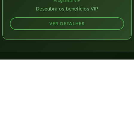
Programa VIP
Descubra os benefícios VIP
VER DETALHES