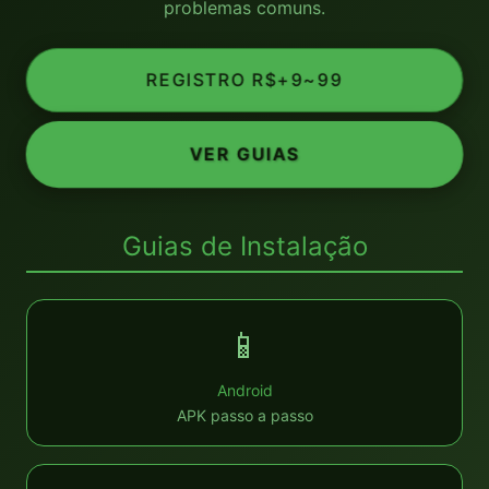
problemas comuns.
Lottery
REGISTRO R$+9~99
👤 Conta
VER GUIAS
Login
Cadastro
Guias de Instalação
Bônus
📱
VIP
Android
APK passo a passo
🏆 Plataforma
Plataforma