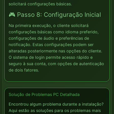
solicitará configurações básicas.
🎮 Passo 8: Configuração Inicial
Na primeira execução, o cliente solicitará
configurações básicas como idioma preferido,
configurações de áudio e preferências de
notificação. Estas configurações podem ser
alteradas posteriormente nas opções do cliente.
O sistema de login permite acesso rápido e
seguro à sua conta, com opções de autenticação
de dois fatores.
Solução de Problemas PC Detalhada
Encontrou algum problema durante a instalação?
Aqui estão as soluções para os problemas mais