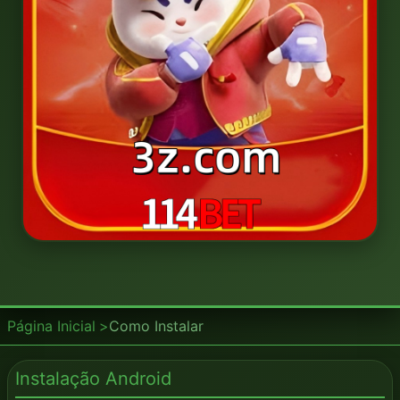
Instalar
🌐 Social & Contato
📱 Telegram
📘 Facebook
Página Inicial
Como Instalar
Instalação Android