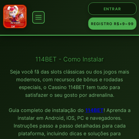
ENTRAR
REGISTRO R$+9~99
🎰 Jogos
Slot
114BET - Como Instalar
Seja você fã das slots clássicas ou dos jogos mais
Cassino
modernos, com recursos de bônus e rodadas
especiais, o Cassino 114BET tem tudo para
Fortune
satisfazer o seu gosto por adrenalina.
Guia completo de instalação do
114BET
! Aprenda a
Jogos
instalar em Android, iOS, PC e navegadores.
Instruções passo a passo detalhadas para cada
Game
plataforma, incluindo dicas e soluções para