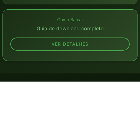
Como Baixar
Guia de download completo
VER DETALHES