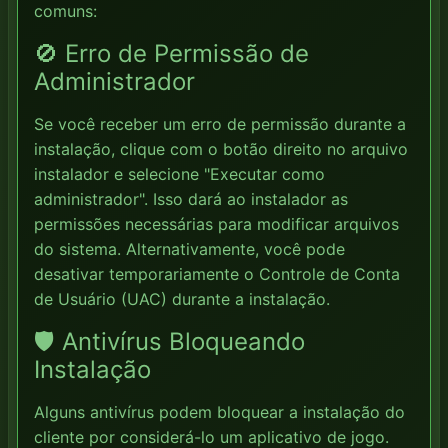
comuns:
🚫 Erro de Permissão de
Administrador
Se você receber um erro de permissão durante a
instalação, clique com o botão direito no arquivo
instalador e selecione "Executar como
administrador". Isso dará ao instalador as
permissões necessárias para modificar arquivos
do sistema. Alternativamente, você pode
desativar temporariamente o Controle de Conta
de Usuário (UAC) durante a instalação.
🛡️ Antivírus Bloqueando
Instalação
Alguns antivírus podem bloquear a instalação do
cliente por considerá-lo um aplicativo de jogo.