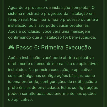
Aguarde o processo de instalação completar. O
sistema mostrará o progresso da instalação em
tempo real. Não interrompa o processo durante a
instalação, pois isso pode causar problemas.
Após a conclusão, você verá uma mensagem
confirmando que a instalação foi bem-sucedida.
🎮 Passo 6: Primeira Execução
Após a instalação, você pode abrir o aplicativo
diretamente ou encontrá-lo na lista de aplicativos
instalados. Na primeira execução, o aplicativo
solicitará algumas configurações básicas, como
idioma preferido, configurações de notificação e
preferências de privacidade. Estas configurações
podem ser alteradas posteriormente nas opções
do aplicativo.