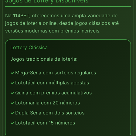
Jogos de Lottery Disponíveis
Na 114BET, oferecemos uma ampla variedade de
jogos de loteria online, desde jogos clássicos até
versões modernas com prêmios incríveis.
Lottery Clássica
Jogos tradicionais de loteria:
Mega-Sena com sorteios regulares
Lotofácil com múltiplas apostas
Quina com prêmios acumulativos
Lotomania com 20 números
Dupla Sena com dois sorteios
Lotofacil com 15 números