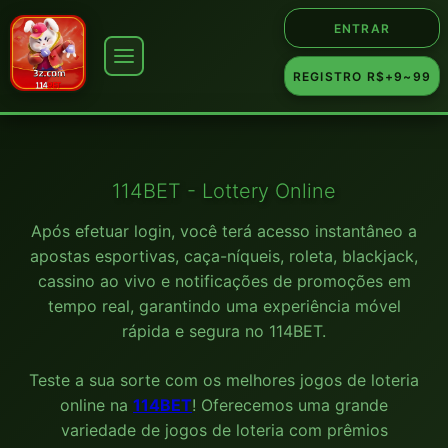
ENTRAR
REGISTRO R$+9~99
🎰 Jogos
Slot
114BET - Lottery Online
Após efetuar login, você terá acesso instantâneo a
Cassino
apostas esportivas, caça-níqueis, roleta, blackjack,
cassino ao vivo e notificações de promoções em
Fortune
tempo real, garantindo uma experiência móvel
rápida e segura no 114BET.
Jogos
Teste a sua sorte com os melhores jogos de loteria
online na
114BET
! Oferecemos uma grande
Game
variedade de jogos de loteria com prêmios