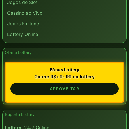
Jogos de Slot
Cassino ao Vivo
Jogos Fortune
Lottery Online
Oferta Lottery
Bônus Lottery
Ganhe R$+9~99 na lottery
APROVEITAR
Suporte Lottery
Lottery:
24/7 Online